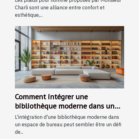
Les plaids pour homme proposés par Monsieur
Charli sont une alliance entre confort et
esthétique,...
Comment intégrer une
bibliothèque moderne dans un
espace de bureau restreint
L'intégration d'une bibliothèque moderne dans
un espace de bureau peut sembler être un défi
de...