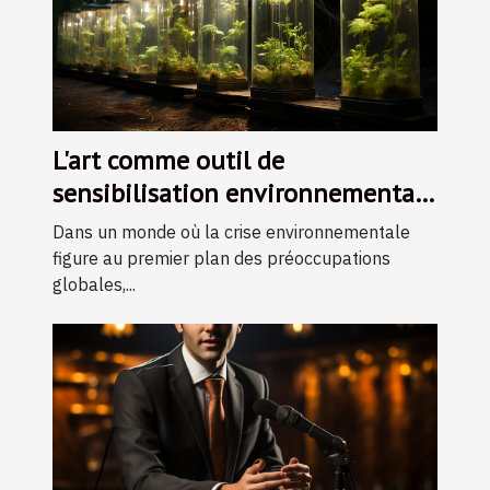
L'art comme outil de
sensibilisation environnementale
: initiatives et impacts
Dans un monde où la crise environnementale
figure au premier plan des préoccupations
globales,...