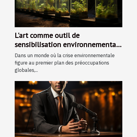
L'art comme outil de
sensibilisation environnementale
: initiatives et impacts
Dans un monde où la crise environnementale
figure au premier plan des préoccupations
globales,...