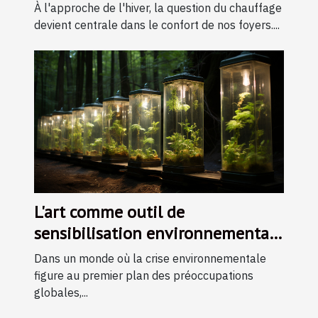
chauffage durant l'hiver
À l'approche de l'hiver, la question du chauffage
devient centrale dans le confort de nos foyers....
L'art comme outil de
sensibilisation environnementale
: initiatives et impacts
Dans un monde où la crise environnementale
figure au premier plan des préoccupations
globales,...