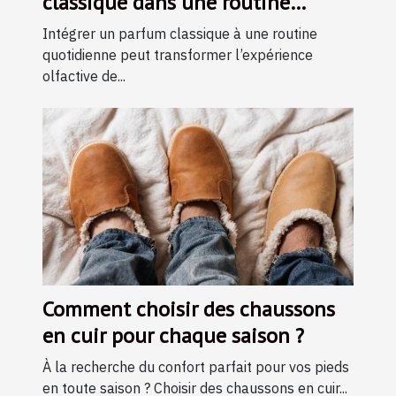
classique dans une routine
quotidienne ?
Intégrer un parfum classique à une routine
quotidienne peut transformer l’expérience
olfactive de...
Comment choisir des chaussons
en cuir pour chaque saison ?
À la recherche du confort parfait pour vos pieds
en toute saison ? Choisir des chaussons en cuir...