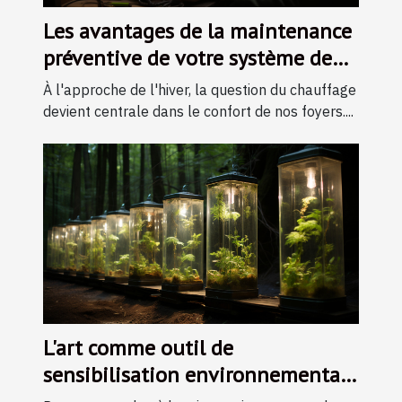
Les avantages de la maintenance
préventive de votre système de
chauffage durant l'hiver
À l'approche de l'hiver, la question du chauffage
devient centrale dans le confort de nos foyers....
L'art comme outil de
sensibilisation environnementale
: initiatives et impacts