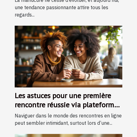
La manucure ne cesse d’évoluer, et aujourd’hui,
une tendance passionnante attire tous les
regards...
Les astuces pour une première
rencontre réussie via plateforme
en ligne
Naviguer dans le monde des rencontres en ligne
peut sembler intimidant, surtout lors d’une...