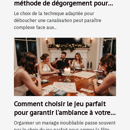
méthode de dégorgement pour
vos canalisations ?
Le choix de la technique adaptée pour
déboucher une canalisation peut paraître
complexe face aux...
Comment choisir le jeu parfait
pour garantir l'ambiance à votre
mariage ?
Organiser un mariage inoubliable passe souvent
par le choix du jeu parfait pour animer la fête