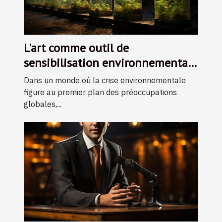
L'art comme outil de
sensibilisation environnementale
: initiatives et impacts
Dans un monde où la crise environnementale
figure au premier plan des préoccupations
globales,...